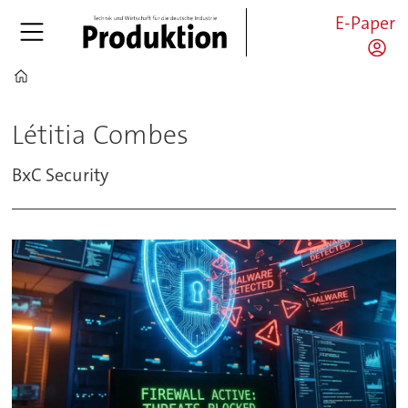
E-Paper
Home
Létitia
Létitia Combes
Combes
BxC Security
-
pro