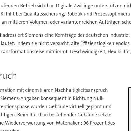
aufenden Betrieb sichtbar. Digitale Zwillinge unterstützen n
 hilft bei Qualitätssicherung, Robotik und Prozessoptimierun
 an mittleren Volumen oder variantenreichen Aufträgen sche
 adressiert Siemens eine Kernfrage der deutschen Industrie
lautet: indem sie nicht versucht, alte Effizienzlogiken endl
Transformationsreise mitnimmt. Geschwindigkeit, Flexibilitä
pruch
rmation mit einem klaren Nachhaltigkeitsanspruch
 Siemens-Angaben konsequent in Richtung Null-
nzeptionsphase wurden Gebäude virtuell geplant und
sichtigen. Beim Rückbau bestehender Gebäude setzte
he Wiederverwertung von Materialien; 96 Prozent des