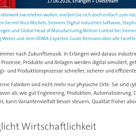
ätewerk live erleben wollen, melden Sie sich doch einfach zum n
en Sie mit Nico Michels, Siemens Digital Industries Software, Steph
ngen und Global Head of Manufacturing Motion Control bei Siemens 
 Weber und dem VDMA-Experten Guido Reimann über alle Facetten 
mmer nach Zukunftsmusik. In Erlangen wird daraus industrielle 
 Prozesse, Produkte und Anlagen werden digital simuliert, ge
ngs- und Produktionsprozesse schneller, sicherer und effizien
rne Fabriken sind nicht mehr nur physische Orte. Sie sind cy
davon ab, wie gut Engineering, Produktion, Automatisierung
 kann Variantenvielfalt besser steuern, Qualität früher ab
icht Wirtschaftlichkeit