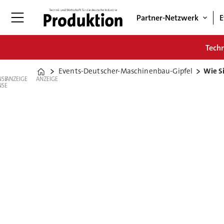
Partner-Netzwerk
E
Tech
Events-Deutscher-Maschinenbau-Gipfel
Wie S
Home
ANZEIGE
ANZEIGE