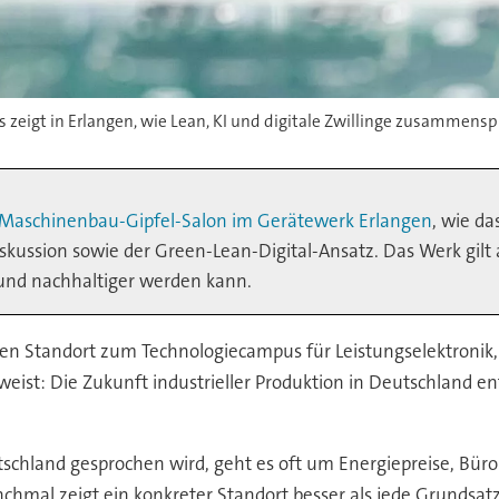
 zeigt in Erlangen, wie Lean, KI und digitale Zwillinge zusammensp
Maschinenbau-Gipfel-Salon im Gerätewerk Erlangen
, wie da
ussion sowie der Green-Lean-Digital-Ansatz. Das Werk gilt al
r und nachhaltiger werden kann.
en Standort zum Technologiecampus für Leistungselektronik, 
weist: Die Zukunft industrieller Produktion in Deutschland e
schland gesprochen wird, geht es oft um Energiepreise, Büro
nchmal zeigt ein konkreter Standort besser als jede Grundsa