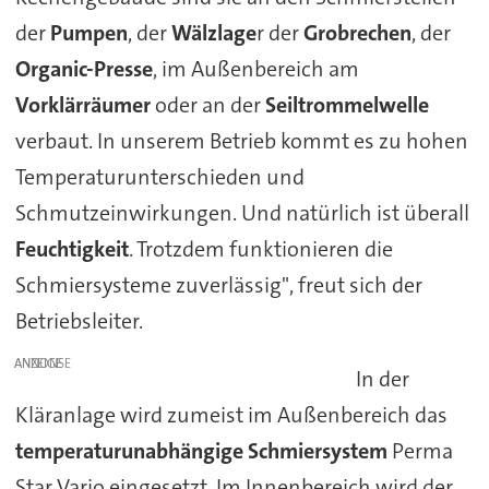
der
Pumpen
, der
Wälzlage
r der
Grobrechen
, der
Organic-Presse
, im Außenbereich am
Vorklärräumer
oder an der
Seiltrommelwelle
verbaut. In unserem Betrieb kommt es zu hohen
Temperaturunterschieden und
Schmutzeinwirkungen. Und natürlich ist überall
Feuchtigkeit
. Trotzdem funktionieren die
Schmiersysteme zuverlässig", freut sich der
Betriebsleiter.
ANZEIGE
In der
Kläranlage wird zumeist im Außenbereich das
temperaturunabhängige Schmiersystem
Perma
Star Vario eingesetzt. Im Innenbereich wird der