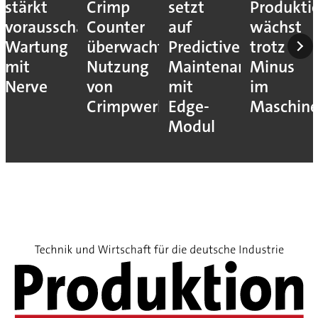
stärkt
Crimp
setzt
Produkti
vorausschauende
Counter
auf
wächst
Wartung
überwacht
Predictive
trotz
mit
Nutzung
Maintenance
Minus
Nerve
von
mit
im
Crimpwerkzeugen
Edge-
Maschin
Modul