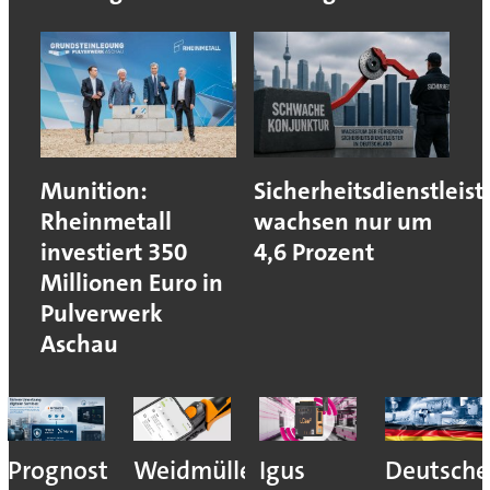
Munition:
Sicherheitsdienstleist
Rheinmetall
wachsen nur um
investiert 350
4,6 Prozent
Millionen Euro in
Pulverwerk
Aschau
Prognost
Weidmüller:
Igus
Deutsche