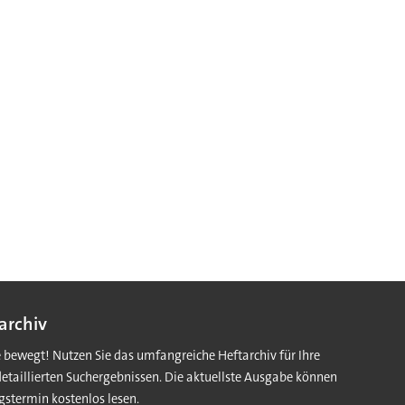
archiv
e bewegt! Nutzen Sie das umfangreiche Heftarchiv für Ihre
detaillierten Suchergebnissen. Die aktuellste Ausgabe können
gstermin kostenlos lesen.