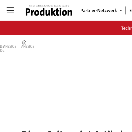
Partner-Netzwerk
E
Tech
Home
ANZEIGE
ANZEIGE
Tag:
bxc
security