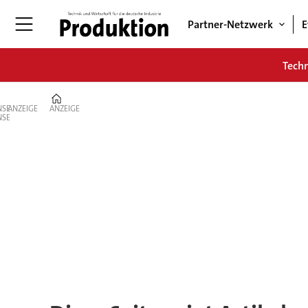
Partner-Netzwerk
E
Tech
Home
ANZEIGE
ANZEIGE
Tag:
coroplus
connected