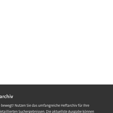
archiv
e bewegt! Nutzen Sie das umfangreiche Heftarchiv für Ihre
detaillierten Suchergebnissen. Die aktuellste Ausgabe können