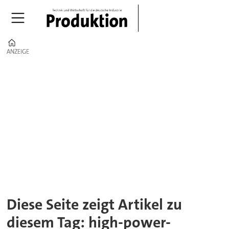
Home
ANZEIGE
ANZEIGE
Tag:
high-
power-
faserlaser
Diese Seite zeigt Artikel zu
diesem Tag: high-power-