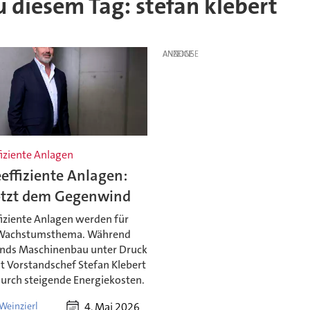
zu diesem Tag: stefan klebert
ANZEIGE
iziente Anlagen
effiziente Anlagen:
otzt dem Gegenwind
fiziente Anlagen werden für
Wachstumsthema. Während
nds Maschinenbau unter Druck
ht Vorstandschef Stefan Klebert
urch steigende Energiekosten.
4. Mai 2026
Weinzierl