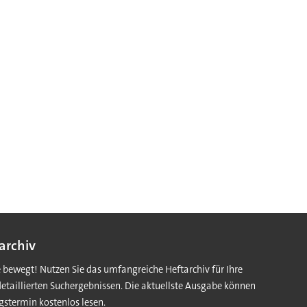
archiv
e bewegt! Nutzen Sie das umfangreiche Heftarchiv für Ihre
detaillierten Suchergebnissen. Die aktuellste Ausgabe können
gstermin kostenlos lesen.