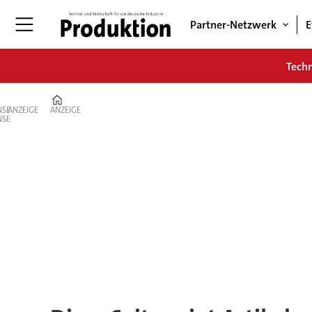
Partner-Netzwerk
E
Tech
Home
ANZEIGE
ANZEIGE
Tag:
stefan
klebert