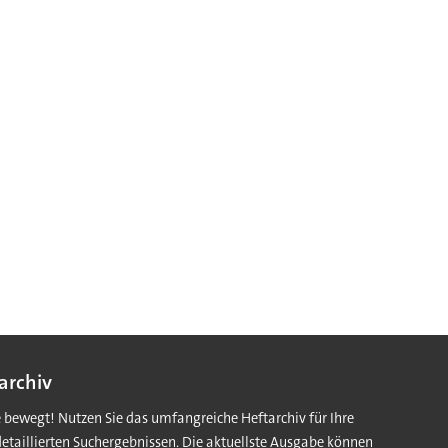
archiv
e bewegt! Nutzen Sie das umfangreiche Heftarchiv für Ihre
detaillierten Suchergebnissen. Die aktuellste Ausgabe können