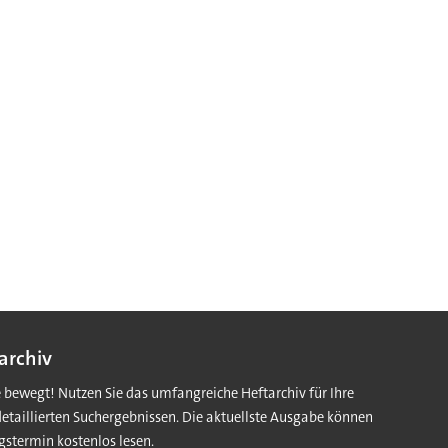
archiv
e bewegt! Nutzen Sie das umfangreiche Heftarchiv für Ihre
detaillierten Suchergebnissen. Die aktuellste Ausgabe können
gstermin kostenlos lesen.