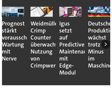
Prognost
Weidmüller:
Igus
Deutsche
stärkt
Crimp
setzt
Produkti
vorausschauende
Counter
auf
wächst
Wartung
überwacht
Predictive
trotz
mit
Nutzung
Maintenance
Minus
Nerve
von
mit
im
Crimpwerkzeugen
Edge-
Maschin
Modul