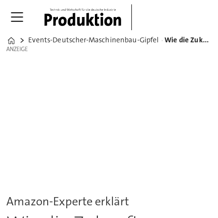
Events-Deutscher-Maschinenbau-Gipfel
Wie die Zukunft von Warenwirtschaft und Logistik aussieht
Home
ANZEIGE
ANZEIGE
Amazon-Experte erklärt