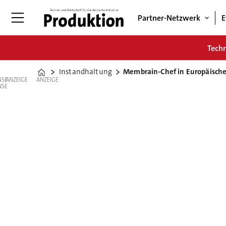
Partner-Netzwerk
E
Tech
Instandhaltung
Membrain-Chef in Europäische
Home
ANZEIGE
ANZEIGE