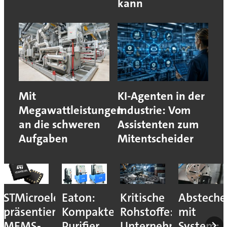
kann
Mit
KI-Agenten in der
Megawattleistungen
Industrie: Vom
an die schweren
Assistenten zum
Aufgaben
Mitentscheider
STMicroelectronics
Eaton:
Kritische
Absteche
präsentiert
Kompakter
Rohstoffe:
mit
MEMS-
Purifier
Unternehmen
System: