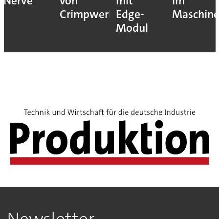
Nerve
von
mit
im
Crimpwerkzeugen
Edge-
Maschin
Modul