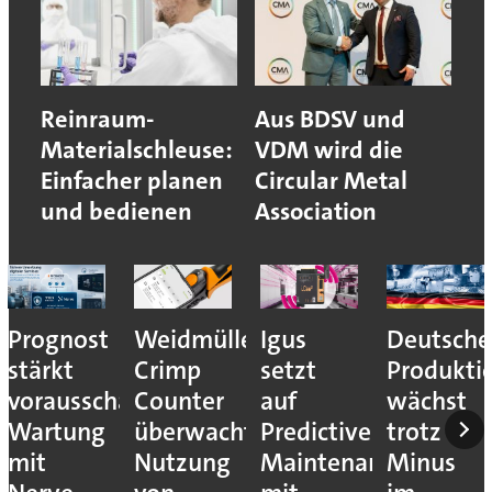
Reinraum-
Aus BDSV und
Materialschleuse:
VDM wird die
Einfacher planen
Circular Metal
und bedienen
Association
Prognost
Weidmüller:
Igus
Deutsche
stärkt
Crimp
setzt
Produkti
vorausschauende
Counter
auf
wächst
Wartung
überwacht
Predictive
trotz
mit
Nutzung
Maintenance
Minus