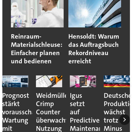
Reinraum-
Hensoldt: Warum
Materialschleuse:
das Auftragsbuch
Einfacher planen
Rekordniveau
und bedienen
erreicht
Prognost
Weidmüller:
Igus
Deutsche
stärkt
Crimp
setzt
Produkti
vorausschauende
Counter
auf
wächst
Wartung
überwacht
Predictive
trotz
mit
Nutzung
Maintenance
Minus