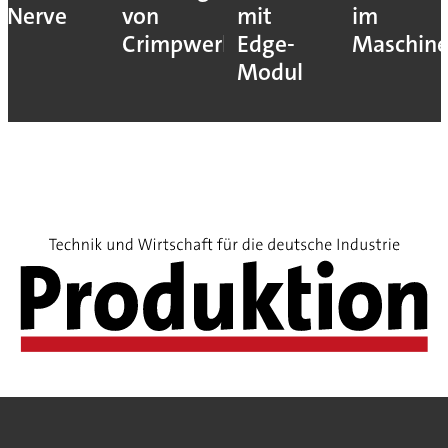
Nerve
von
mit
im
Crimpwerkzeugen
Edge-
Maschin
Modul