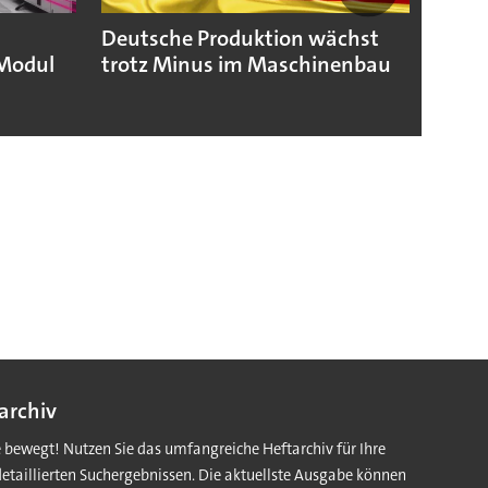
Deutsche Produktion wächst
KSB b
Modul
trotz Minus im Maschinenbau
geopo
Hera
archiv
e bewegt! Nutzen Sie das umfangreiche Heftarchiv für Ihre
detaillierten Suchergebnissen. Die aktuellste Ausgabe können