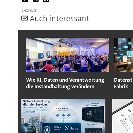
ANZEIGE
A
uch interessant
Wie KI, Daten und Verantwortung
Datensta
die Instandhaltung verändern
Fabrik