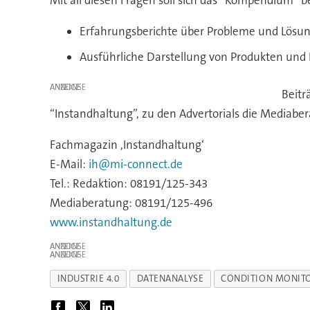
Mit all diesen Fragen soll sich das “Kompendium” bes
Erfahrungsberichte über Probleme und Lösu
Ausführliche Darstellung von Produkten und 
ANZEIGE
Beitr
“Instandhaltung”, zu den Advertorials die Mediabe
Fachmagazin ,Instandhaltung‘
E-Mail:
ih@mi-connect.de
Tel.: Redaktion: 08191/125-343
Mediaberatung: 08191/125-496
www.instandhaltung.de
ANZEIGE
ANZEIGE
INDUSTRIE 4.0
DATENANALYSE
CONDITION MONIT