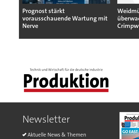
Prognost stärkt
Weidmül
vorausschauende Wartung mit
überwa
Nerve
Crimpw
Newsletter
Aktuelle News & Themen