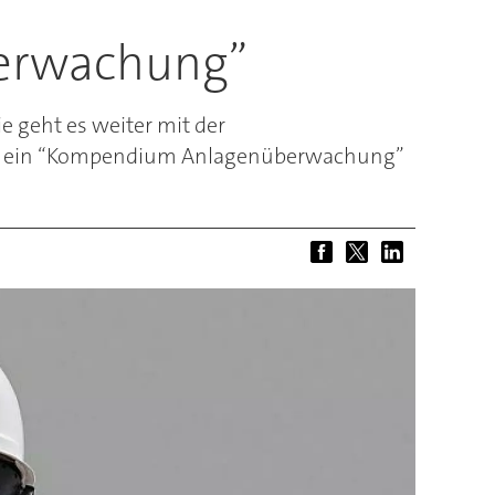
erwachung”
e geht es weiter mit der
eder ein “Kompendium Anlagenüberwachung”