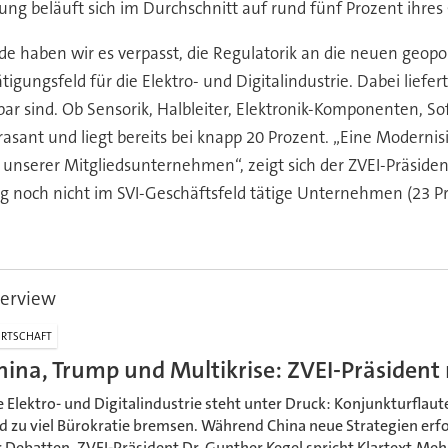
g beläuft sich im Durchschnitt auf rund fünf Prozent ihre
e haben wir es verpasst, die Regulatorik an die neuen geopol
ätigungsfeld für die Elektro- und Digitalindustrie. Dabei liefe
r sind. Ob Sensorik, Halbleiter, Elektronik-Komponenten, Sof
asant und liegt bereits bei knapp 20 Prozent. „Eine Modernis
unserer Mitgliedsunternehmen“, zeigt sich der ZVEI-Präsident 
lang noch nicht im SVI-Geschäftsfeld tätige Unternehmen (23 
.
terview
RTSCHAFT
hina, Trump und Multikrise: ZVEI-Präsident 
e Elektro- und Digitalindustrie steht unter Druck: Konjunkturflaut
d zu viel Bürokratie bremsen. Während China neue Strategien erfor
r Debatten. ZVEI-Präsident Dr. Gunther Kegel spricht Klartext.Mehr