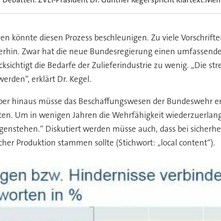
n könnte diesen Prozess beschleunigen. Zu viele Vorschriften
rhin. Zwar hat die neue Bundesregierung einen umfassende
ücksichtigt die Bedarfe der Zulieferindustrie zu wenig. „Die 
erden“, erklärt Dr. Kegel.
er hinaus müsse das Beschaffungswesen der Bundeswehr ent
en. Um in wenigen Jahren die Wehrfähigkeit wiederzuerlang
enstehen.“ Diskutiert werden müsse auch, dass bei sicherhei
er Produktion stammen sollte (Stichwort: „local content“).