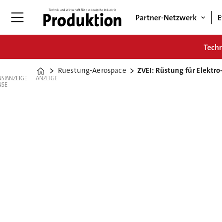
Partner-Netzwerk
E
Tech
Ruestung-Aerospace
ZVEI: Rüstung für Elektro
Home
ANZEIGE
ANZEIGE