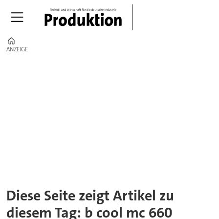
Home
ANZEIGE
ANZEIGE
Tag:
b
cool
mc
660
Diese Seite zeigt Artikel zu
diesem Tag: b cool mc 660