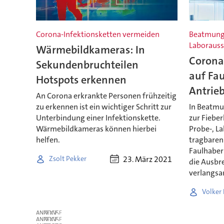
Corona-Infektionsketten vermeiden
Beatmungs
Laborauss
Wärmebildkameras: In
Corona:
Sekundenbruchteilen
auf Fa
Hotspots erkennen
Antrie
An Corona erkrankte Personen frühzeitig
zu erkennen ist ein wichtiger Schritt zur
In Beatmu
Unterbindung einer Infektionskette.
zur Fieber
Wärmebildkameras können hierbei
Probe-, L
helfen.
tragbaren
Faulhaber
23. März 2021
Zsolt Pekker
die Ausbr
verlangs
Volker
ANZEIGE
ANZEIGE