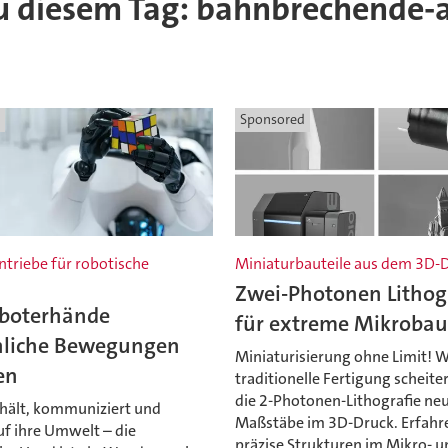
 zu diesem Tag: bahnbrechende-
Sponsored
ntriebe für robotische
Miniaturbauteile aus dem 3D-
Zwei-Photonen Lithog
boterhände
für extreme Mikrobau
liche Bewegungen
Miniaturisierung ohne Limit! 
en
traditionelle Fertigung scheiter
die 2-Photonen-Lithografie ne
, hält, kommuniziert und
Maßstäbe im 3D-Druck. Erfahre
uf ihre Umwelt – die
präzise Strukturen im Mikro- u