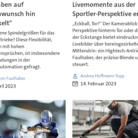
aben auf
Livemomente aus der
wunsch hin
Sportler-Perspektive e
elt"
„Eckball, Tor!“ Der Kamerablick
Perspektive hinterm Tor oder d
ene Spindelgrößen für das
der Eckstange bietet eindrucks
triebe? Diese Flexibilität,
Livebilder über hereingezirkelte
n mit hohen
Mittendrin: ein Hightech-Antr
ansprüchen, ist insbesondere
Faulhaber, der präzise Blende 
dungen in der
steuert.
automation gefragt.
Andrea Hoffmann-Topp
ion Faulhaber
14. Februar 2023
ril 2023
Sponsored