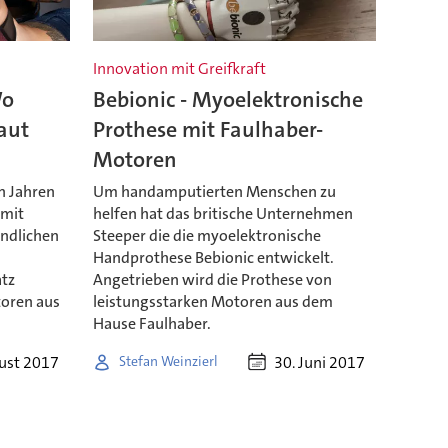
Innovation mit Greifkraft
Wo
Bebionic - Myoelektronische
aut
Prothese mit Faulhaber-
Motoren
n Jahren
Um handamputierten Menschen zu
 mit
helfen hat das britische Unternehmen
andlichen
Steeper die die myoelektronische
Handprothese Bebionic entwickelt.
tz
Angetrieben wird die Prothese von
oren aus
leistungsstarken Motoren aus dem
Hause Faulhaber.
ust 2017
30. Juni 2017
Stefan Weinzierl