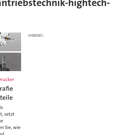
antriebstechnik-hightech-
ANZEIGE
Drucker
rafie
teile
Wo
t, setzt
ue
n Sie, wie
nd