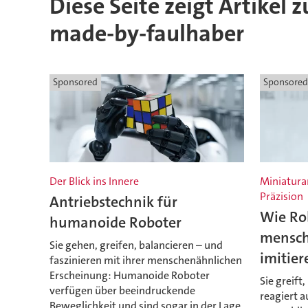
Diese Seite zeigt Artikel
by-
made-by-faulhaber
faulhaber
Sponsored
Sponsored
Der Blick ins Innere
Miniatura
Präzision
Antriebstechnik für
Wie Ro
humanoide Roboter
mensch
Sie gehen, greifen, balancieren – und
imitier
faszinieren mit ihrer menschenähnlichen
Erscheinung: Humanoide Roboter
Sie greift
verfügen über beeindruckende
reagiert a
Beweglichkeit und sind sogar in der Lage,