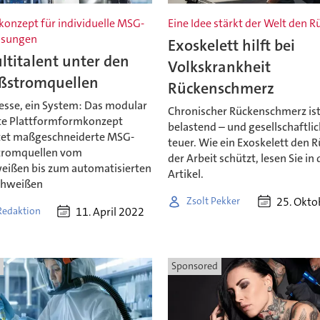
konzept für individuelle MSG-
Eine Idee stärkt der Welt den 
ösungen
Exoskelett hilft bei
titalent unter den
Volkskrankheit
ßstromquellen
Rückenschmerz
zesse, ein System: Das modular
Chronischer Rückenschmerz ist
e Plattformformkonzept
belastend – und gesellschaftlic
tet maßgeschneiderte MSG-
teuer. Wie ein Exoskelett den 
tromquellen vom
der Arbeit schützt, lesen Sie in
ißen bis zum automatisierten
Artikel.
chweißen
25. Okto
Zsolt Pekker
11. April 2022
Redaktion
Sponsored