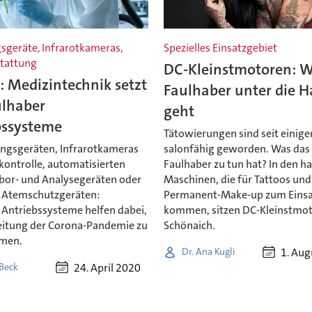
geräte, Infrarotkameras,
Spezielles Einsatzgebiet
tattung
DC-Kleinstmotoren: 
 Medizintechnik setzt
Faulhaber unter die H
ulhaber
geht
bssysteme
Tätowierungen sind seit einige
ngsgeräten, Infrarotkameras
salonfähig geworden. Was das
kontrolle, automatisierten
Faulhaber zu tun hat? In den h
abor- und Analysegeräten oder
Maschinen, die für Tattoos und
 Atemschutzgeräten:
Permanent-Make-up zum Einsa
 Antriebssysteme helfen dabei,
kommen, sitzen DC-Kleinstmot
eitung der Corona-Pandemie zu
Schönaich.
amen.
1. Aug
Dr. Ana Kugli
24. April 2020
 Beck