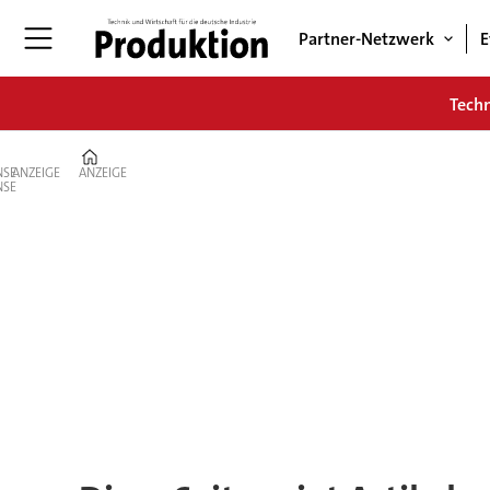
Partner-Netzwerk
E
Tech
Home
ANZEIGE
ANZEIGE
Tag:
bahnbrechende-
antriebstechnik-
hightech-
made-