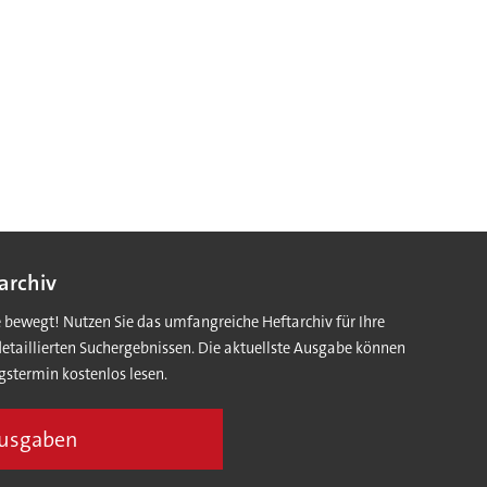
archiv
e bewegt! Nutzen Sie das umfangreiche Heftarchiv für Ihre
detaillierten Suchergebnissen. Die aktuellste Ausgabe können
gstermin kostenlos lesen.
Ausgaben