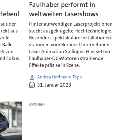
Faulhaber performt in
rleben!
weltweiten Lasershows
 aus der
Hinter aufwendigen Laserprojektionen
irekt aus
steckt ausgeklügelte Hochtechnologie.
volle
Besonders spektakuläre Installationen
 Bälle.
stammen vom Berliner Unternehmen
ieb von
Laser Animation Sollinger. Hier setzen
und Fokus
Faulhaber-DC-Motoren strahlende
Effekte präzise in Szene.
Andrea Hoffmann-Topp
31. Januar 2023
ANZEIGE