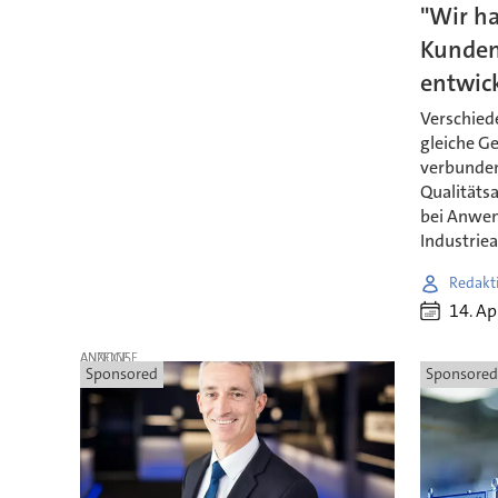
"Wir h
Kunden
entwick
Verschied
gleiche Ge
verbunde
Qualitäts
bei Anwen
Industrie
Redakt
14. Ap
ANZEIGE
Sponsored
Sponsored