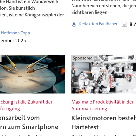
he Hand ist ein Wunderwerk
Nanobereich entstehen, die jen
ion. Sie künstlich
Sichtbaren liegen.
en, ist eine Königsdisziplin der
8.
Redaktion Faulhaber
 Hoffmann-Topp
ptember 2025
Sponsored
ckung ist die Zukunft der
Maximale Produktivität in der
kfertigung
Automatisierung
onsarbeit vom
Kleinstmotoren beste
rn zum Smartphone
Härtetest