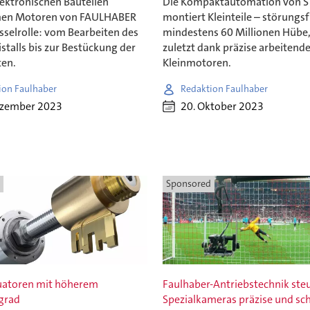
lektronischen Bauteilen
Die Kompaktautomation von 
en Motoren von FAULHABER
montiert Kleinteile – störungsf
sselrolle: vom Bearbeiten des
mindestens 60 Millionen Hübe,
istalls bis zur Bestückung der
zuletzt dank präzise arbeitend
ten.
Kleinmotoren.
ion Faulhaber
Redaktion Faulhaber
ezember 2023
20. Oktober 2023
Sponsored
uatoren mit höherem
Faulhaber-Antriebstechnik ste
grad
Spezialkameras präzise und sch