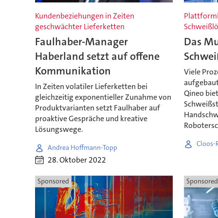
Kundenbeziehungen in Zeiten
Plattform
geschwächter Lieferketten
Schweißl
Faulhaber-Manager
Das Mul
Haberland setzt auf offene
Schwei
Kommunikation
Viele Pro
aufgebaut
In Zeiten volatiler Lieferketten bei
Qineo bie
gleichzeitig exponentieller Zunahme von
Schweißs
Produktvarianten setzt Faulhaber auf
Handschwe
proaktive Gespräche und kreative
Roboters
Lösungswege.
Cloos-
Andrea Hoffmann-Topp
28. Oktober 2022
Sponsored
Sponsored