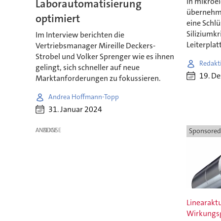
In mikroe
Laborautomatisierung
übernehm
optimiert
eine Schlü
Siliziumkr
Im Interview berichten die
Leiterplat
Vertriebsmanager Mireille Deckers-
Strobel und Volker Sprenger wie es ihnen
Redakt
gelingt, sich schneller auf neue
19. D
Marktanforderungen zu fokussieren.
Andrea Hoffmann-Topp
31. Januar 2024
ANZEIGE
Sponsored
Linearakt
Wirkungs