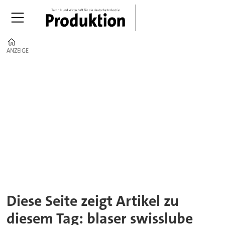
Home
ANZEIGE
ANZEIGE
Tag:
blaser
swisslube
Diese Seite zeigt Artikel zu
diesem Tag: blaser swisslube