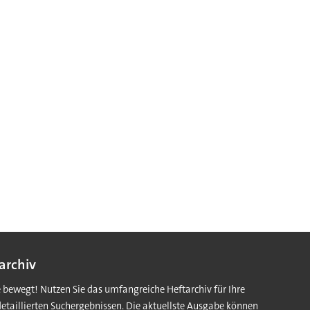
archiv
e bewegt! Nutzen Sie das umfangreiche Heftarchiv für Ihre
detaillierten Suchergebnissen. Die aktuellste Ausgabe können