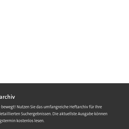
archiv
e bewegt! Nutzen Sie das umfangreiche Heftarchiv für Ihre
detaillierten Suchergebnissen. Die aktuellste Ausgabe können
gstermin kostenlos lesen.