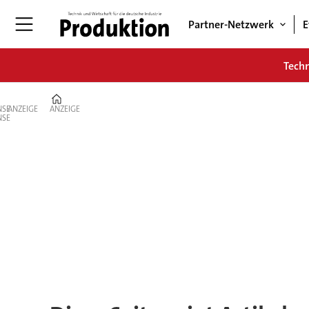
Partner-Netzwerk
E
Tech
Home
ANZEIGE
ANZEIGE
Tag:
scope-
emissionen