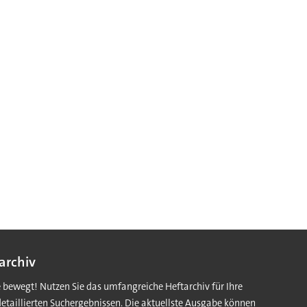
archiv
e bewegt! Nutzen Sie das umfangreiche Heftarchiv für Ihre
detaillierten Suchergebnissen. Die aktuellste Ausgabe können