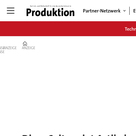
Partner-Netzwerk
E
Tech
Home
ANZEIGE
ANZEIGE
Tag:
zoll