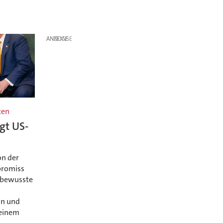
ANZEIGE
ten
gt US-
on der
promiss
 "bewusste
on und
 einem