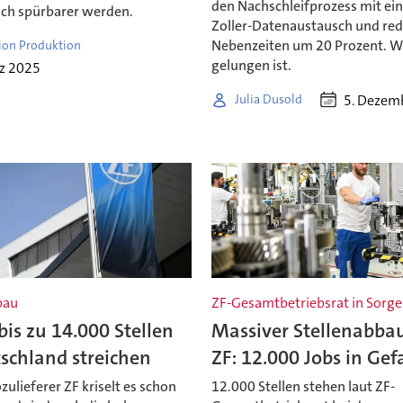
den Nachschleifprozess mit ei
sch spürbarer werden.
Zoller-Datenaustausch und red
Nebenzeiten um 20 Prozent. W
ion Produktion
gelungen ist.
rz 2025
5. Dezem
Julia Dusold
bau
ZF-Gesamtbetriebsrat in Sorge
 bis zu 14.000 Stellen
Massiver Stellenabbau
schland streichen
ZF: 12.000 Jobs in Gef
ulieferer ZF kriselt es schon
12.000 Stellen stehen laut ZF-