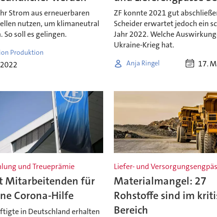
ehr Strom aus erneuerbaren
ZF konnte 2021 gut abschließe
ellen nutzen, um klimaneutral
Scheider erwartet jedoch ein s
 So soll es gelingen.
Jahr 2022. Welche Auswirkung
Ukraine-Krieg hat.
ion Produktion
17. M
Anja Ringel
 2022
lung und Treueprämie
Liefer- und Versorgungsengpä
t Mitarbeitenden für
Materialmangel: 27
ine Corona-Hilfe
Rohstoffe sind im krit
Bereich
ftigte in Deutschland erhalten