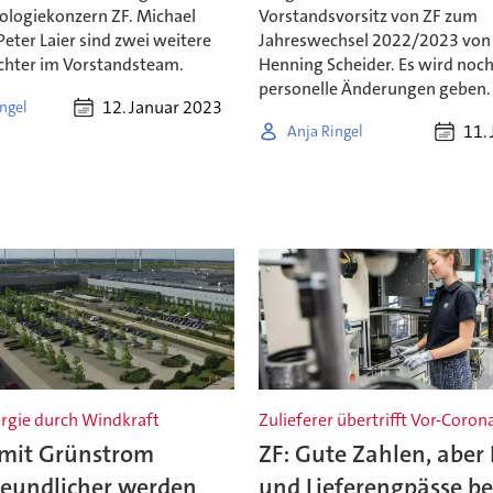
ologiekonzern ZF. Michael
Vorstandsvorsitz von ZF zum
Peter Laier sind zwei weitere
Jahreswechsel 2022/2023 von
chter im Vorstandsteam.
Henning Scheider. Es wird noc
personelle Änderungen geben.
12. Januar 2023
ngel
11. 
Anja Ringel
rgie durch Windkraft
Zulieferer übertrifft Vor-Coro
 mit Grünstrom
ZF: Gute Zahlen, aber 
reundlicher werden
und Lieferengpässe be