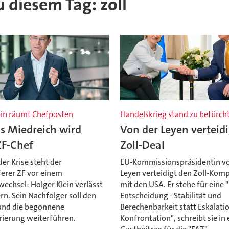
u diesem Tag: zoll
ein räumt Chefposten
Handelskrieg stand zu befürch
s Miedreich wird
Von der Leyen verteidi
ZF-Chef
Zoll-Deal
der Krise steht der
EU-Kommissionspräsidentin v
ferer ZF vor einem
Leyen verteidigt den Zoll-Kom
echsel: Holger Klein verlässt
mit den USA. Er stehe für eine
n. Sein Nachfolger soll den
Entscheidung - Stabilität und
und die begonnene
Berechenbarkeit statt Eskalati
rierung weiterführen.
Konfrontation", schreibt sie in