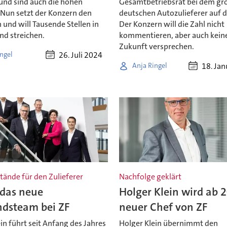
rund sind auch die hohen
Gesamtbetriebsrat bei dem gr
 Nun setzt der Konzern den
deutschen Autozulieferer auf d
n und will Tausende Stellen in
Der Konzern will die Zahl nicht
nd streichen.
kommentieren, aber auch keine
Zukunft versprechen.
26. Juli 2024
ngel
18. Ja
Anja Ringel
tände für den Zulieferer
Nachfolge geklärt
 das neue
Holger Klein wird ab 
ndsteam bei ZF
neuer Chef von ZF
in führt seit Anfang des Jahres
Holger Klein übernimmt den