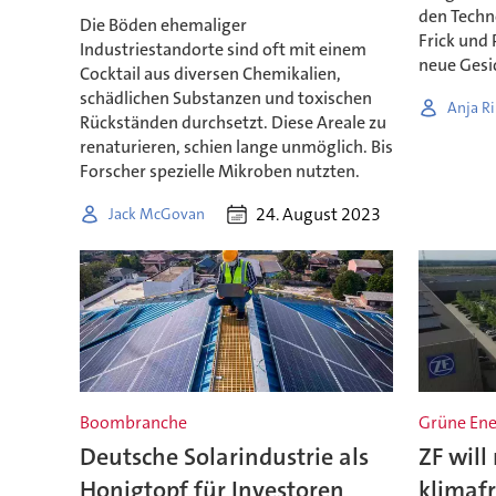
den Techn
Die Böden ehemaliger
Frick und 
Industriestandorte sind oft mit einem
neue Gesi
Cocktail aus diversen Chemikalien,
schädlichen Substanzen und toxischen
Anja Ri
Rückständen durchsetzt. Diese Areale zu
renaturieren, schien lange unmöglich. Bis
Forscher spezielle Mikroben nutzten.
24. August 2023
Jack McGovan
Boombranche
Grüne Ene
Deutsche Solarindustrie als
ZF will
Honigtopf für Investoren
klimaf