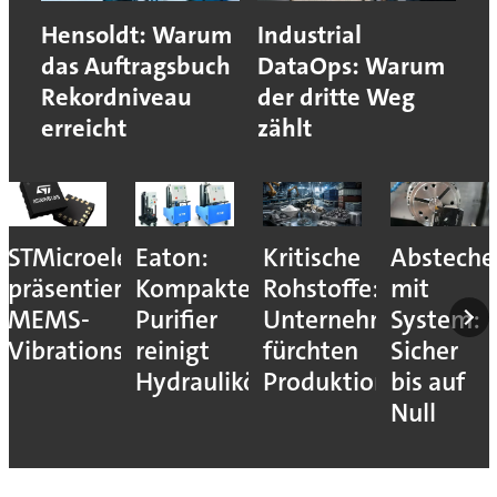
Hensoldt: Warum
Industrial
das Auftragsbuch
DataOps: Warum
Rekordniveau
der dritte Weg
erreicht
zählt
STMicroelectronics
Eaton:
Kritische
Absteche
präsentiert
Kompakter
Rohstoffe:
mit
MEMS-
Purifier
Unternehmen
System:
Vibrationssensor
reinigt
fürchten
Sicher
Hydrauliköle
Produktionsstopps
bis auf
Null