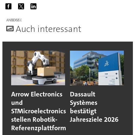
ANZEIGE
A
uch interessant
Arrow Electronics
Dassault
und
Systèmes
STMicroelectronics
bestätigt
stellen Robotik-
Jahresziele 2026
Referenzplattform