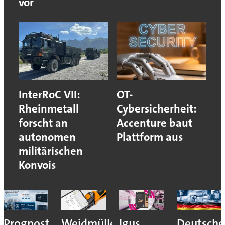
vor
InterRoC VII:
OT-
Rheinmetall
Cybersicherheit:
forscht an
Accenture baut
autonomen
Plattform aus
militärischen
Konvois
Prognost
Weidmüller:
Igus
Deutsche