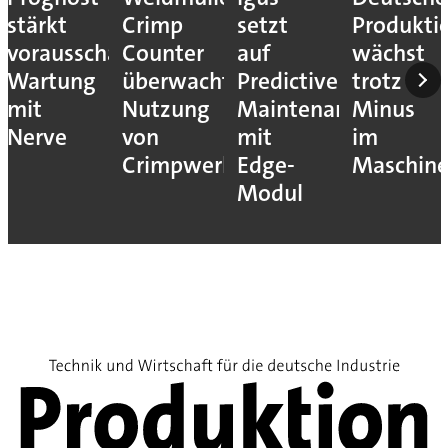
stärkt
Crimp
setzt
Produkti
vorausschauende
Counter
auf
wächst
Wartung
überwacht
Predictive
trotz
mit
Nutzung
Maintenance
Minus
Nerve
von
mit
im
Crimpwerkzeugen
Edge-
Maschin
Modul