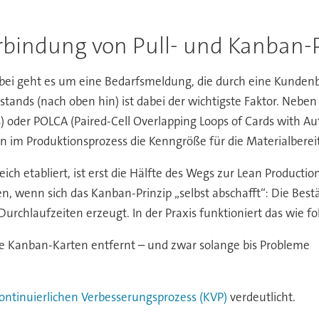
rbindung von Pull- und Kanban-P
bei geht es um eine Bedarfsmeldung, die durch eine Kundenb
estands (nach oben hin) ist dabei der wichtigste Faktor. Neb
oder POLCA (Paired-Cell Overlapping Loops of Cards with Aut
 im Produktionsprozess die Kenngröße für die Materialbereit
eich etabliert, ist erst die Hälfte des Wegs zur Lean Productio
en, wenn sich das Kanban-Prinzip „selbst abschafft“: Die Bes
urchlaufzeiten erzeugt. In der Praxis funktioniert das wie fo
ie Kanban-Karten entfernt – und zwar solange bis Probleme
ontinuierlichen Verbesserungsprozess (KVP)
verdeutlicht.