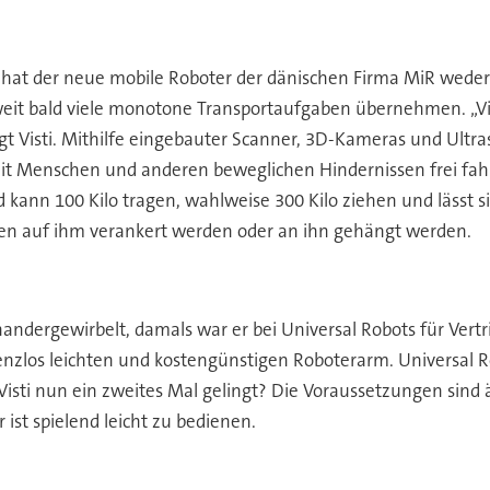
hat der neue mobile Roboter der dänischen Firma MiR wede
weit bald viele monotone Transportaufgaben übernehmen. „Viele
agt Visti. Mithilfe eingebauter Scanner, 3D-Kameras und Ultras
 Menschen und anderen beweglichen Hindernissen frei fahr
 kann 100 Kilo tragen, wahlweise 300 Kilo ziehen und lässt s
nen auf ihm verankert werden oder an ihn gehängt werden.
nandergewirbelt, damals war er bei Universal Robots für Vert
nzlos leichten und kostengünstigen Roboterarm. Universal Ro
sti nun ein zweites Mal gelingt? Die Voraussetzungen sind äh
ist spielend leicht zu bedienen.