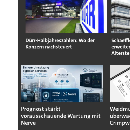
Dürr-Halbjahreszahlen: Wo der
Schaeffl
Konzern nachsteuert
erweite
Alterst
Prognost stärkt
Weidmül
vorausschauende Wartung mit
überwa
Nerve
Crimpw