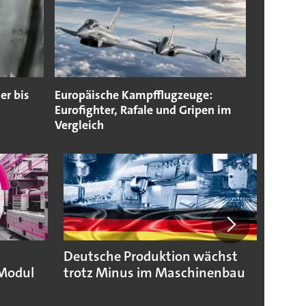
er bis
Europäische Kampfflugzeuge:
Eurofighter, Rafale und Gripen im
Vergleich
Deutsche Produktion wächst
KSB b
Modul
trotz Minus im Maschinenbau
geopo
Hera