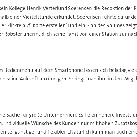
ein Kollege Henrik Vesterlund Soerensen die Redaktion der
rhalb einer Viertelstunde erkundet. Soerensen führte dafür d
ickte auf ‚Karte erstellen‘ und ein Plan des Raumes zeigte s
der Roboter unermüdlich seine Fahrt von einer Station zur nä
m Bedienmenü auf dem Smartphone lassen sich beliebig viel
Ton seine Ankunft ankündigen. Springt man ihm in den Weg, b
ine Sache für große Unternehmen. Es fielen höhere Invests
n, individuelle Wünsche des Kunden nur mit hohen Zusatzkost
nen sei günstiger und flexibler. „Natürlich kann man auch ei