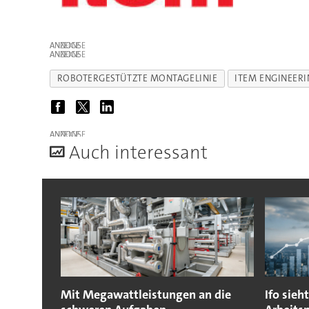
ANZEIGE
ANZEIGE
ROBOTERGESTÜTZTE MONTAGELINIE
ITEM ENGINEER
ANZEIGE
A
uch interessant
Mit Megawattleistungen an die
Ifo sieh