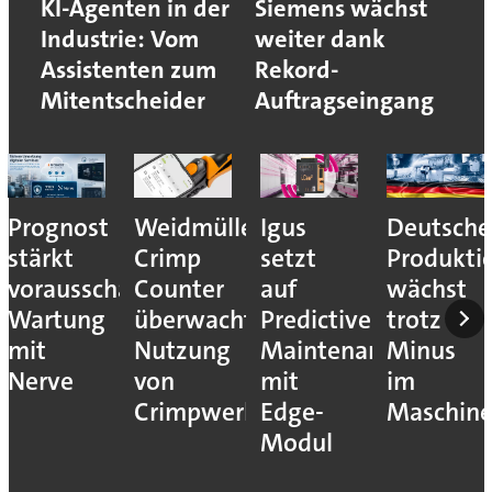
KI-Agenten in der
Siemens wächst
Industrie: Vom
weiter dank
Assistenten zum
Rekord-
Mitentscheider
Auftragseingang
Prognost
Weidmüller:
Igus
Deutsche
stärkt
Crimp
setzt
Produkti
vorausschauende
Counter
auf
wächst
Wartung
überwacht
Predictive
trotz
mit
Nutzung
Maintenance
Minus
Nerve
von
mit
im
Crimpwerkzeugen
Edge-
Maschin
Modul