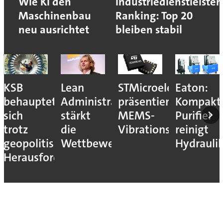
Wie KI den
Industriedienstleister
Maschinenbau
Ranking: Top 20
neu ausrichtet
bleiben stabil
KSB
Lean
STMicroelectronics
Eaton:
behauptet
Administration
präsentiert
Kompakt
sich
stärkt
MEMS-
Purifier
trotz
die
Vibrationssensor
reinigt
geopolitischer
Wettbewerbsfähigkeit
Hydrauli
Herausforderungen