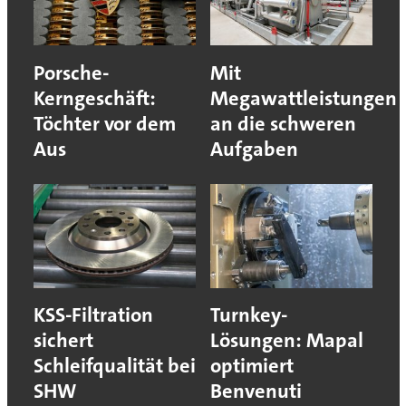
Porsche-
Mit
Kerngeschäft:
Megawattleistungen
Töchter vor dem
an die schweren
Aus
Aufgaben
KSS-Filtration
Turnkey-
sichert
Lösungen: Mapal
Schleifqualität bei
optimiert
SHW
Benvenuti