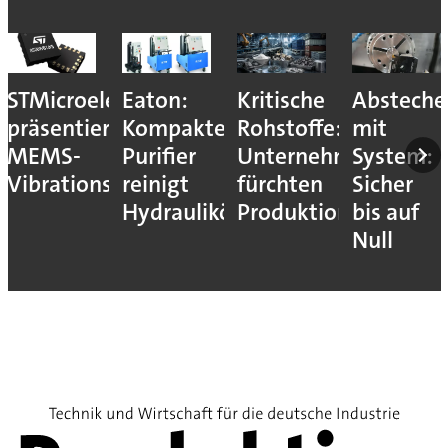
Kritische
Abstechen
Siemens
Dürr-
r
Rohstoffe:
mit
wächst
Halbjahr
Unternehmen
System:
weiter
Wo der
fürchten
Sicher
dank
Konzern
le
Produktionsstopps
bis auf
Rekord-
nachsteu
Null
Auftragseingang