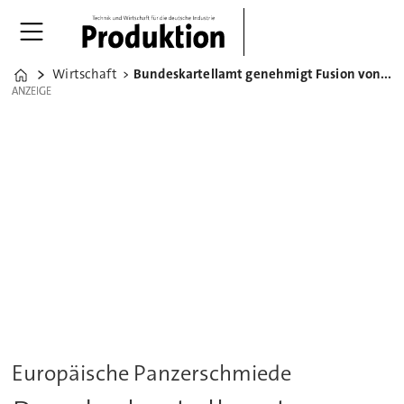
Wirtschaft
Bundeskartellamt genehmigt Fusion von KMW und Nexter
Home
ANZEIGE
ANZEIGE
Europäische Panzerschmiede