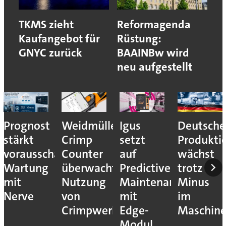
TKMS zieht
Reformagenda
Kaufangebot für
Rüstung:
GNYC zurück
BAAINBw wird
neu aufgestellt
Prognost
Weidmüller:
Igus
Deutsche
stärkt
Crimp
setzt
Produkti
vorausschauende
Counter
auf
wächst
Wartung
überwacht
Predictive
trotz
mit
Nutzung
Maintenance
Minus
Nerve
von
mit
im
Crimpwerkzeugen
Edge-
Maschin
Modul