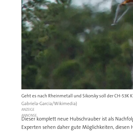
Geht es nach Rheinmetall und Sikorsky soll der CH-53K 
Gabriela-Garcia/Wikimedia)
ANZEIGE
Dieser komplett neue Hubschrauber ist als Nachfol
Experten sehen daher gute Möglichkeiten, diesen H