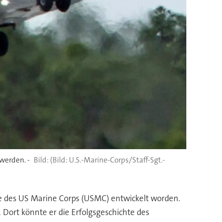
werden. -
(Bild: U.S.-Marine-Corps/Staff-Sgt.-
te des US Marine Corps (USMC) entwickelt worden.
Dort könnte er die Erfolgsgeschichte des