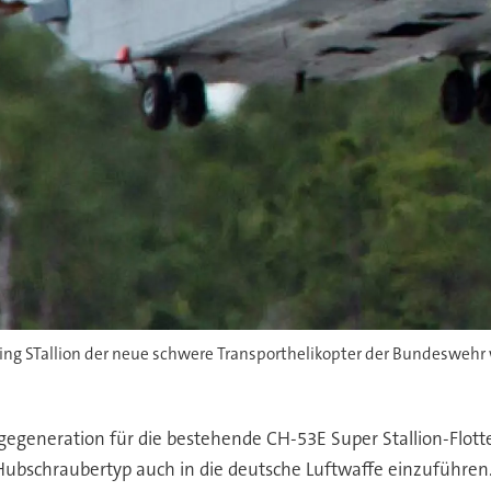
King STallion der neue schwere Transporthelikopter der Bundeswehr 
gegeneration für die bestehende CH-53E Super Stallion-Flot
ubschraubertyp auch in die deutsche Luftwaffe einzuführen. 