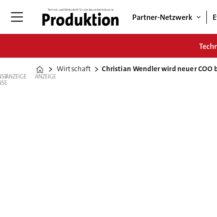
Partner-Netzwerk
E
Tech
Wirtschaft
Christian Wendler wird neuer COO 
Home
ANZEIGE
ANZEIGE