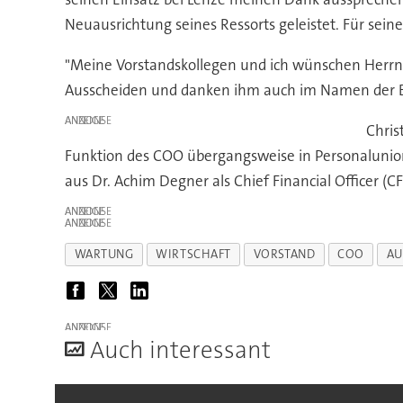
Neuausrichtung seines Ressorts geleistet. Für sein
"Meine Vorstandskollegen und ich wünschen Herrn 
Ausscheiden und danken ihm auch im Namen der Bele
ANZEIGE
Chris
Funktion des COO übergangsweise in Personalunion
aus Dr. Achim Degner als Chief Financial Officer (CF
ANZEIGE
ANZEIGE
WARTUNG
WIRTSCHAFT
VORSTAND
COO
AU
ANZEIGE
A
uch interessant