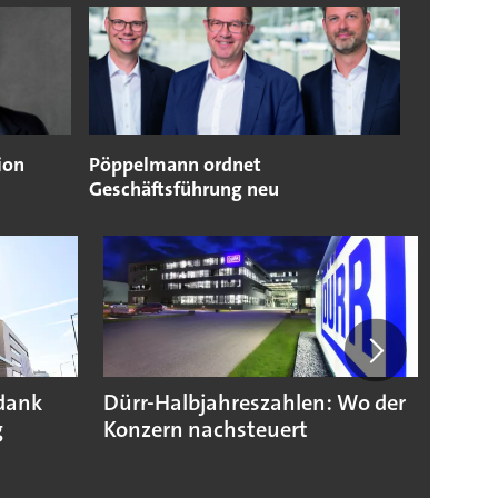
ion
Pöppelmann ordnet
Geschäftsführung neu
dank
Dürr-Halbjahreszahlen: Wo der
Renk 
g
Konzern nachsteuert
Auftr
Rekor