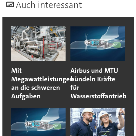
A
uch interessant
Mit
Airbus und MTU
Megawattleistungen
bündeln Kräfte
an die schweren
für
Aufgaben
Wasserstoffantrieb