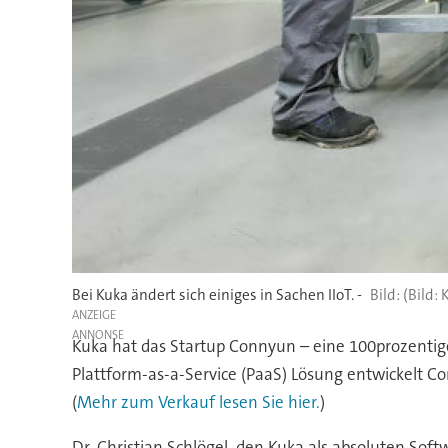
Bei Kuka ändert sich einiges in Sachen IIoT. -
(Bild: 
ANZEIGE
Kuka hat das Startup Connyun – eine 100prozentige 
Plattform-as-a-Service (PaaS) Lösung entwickelt C
(
Mehr zum Verkauf lesen Sie hier.
)
Dr. Christian Schlögel, den Kuka als absoluten Sof