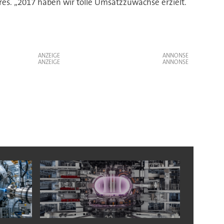
res. „2017 haben wir tolle Umsatzzuwächse erzielt.
ANZEIGE
ANZEIGE