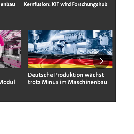
nenbau
Kernfusion: KIT wird Forschungshub
Deutsche Produktion wächst
KSB b
Modul
trotz Minus im Maschinenbau
geopo
Hera