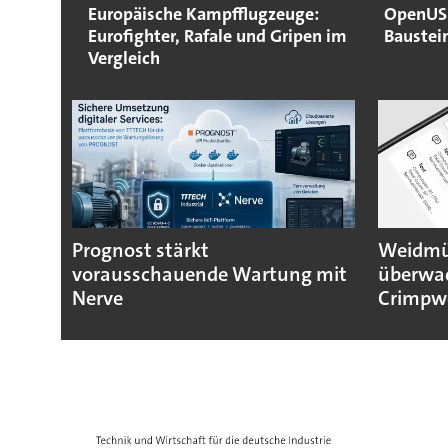
Europäische Kampfflugzeuge:
OpenUSD
Eurofighter, Rafale und Gripen im
Baustein
Vergleich
Prognost stärkt
Weidmül
vorausschauende Wartung mit
überwa
Nerve
Crimpw