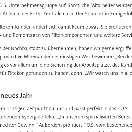
.O.S. Unternehmensgruppe auf. Sämtliche Mitarbeiter wurden
Ahlen in der F.O.S.-Zentrale nach. Der Standort in Ennigerlo
iltekon-Kunden ändert sich damit kaum etwas. Sie profitieren
h De- und Remontagen von Filterkomponenten und weitere Serv
der Nachbarstadt zu übernehmen, haben wir gerne ergriffen“
s produktive Miteinander der einstigen Wettbewerber: „Bei d
g es vor allem um eine Sicherung der Arbeitsplätze, des K
 für Filtekon gefunden zu haben, denn: „Wir waren uns in alle
 neues Jahr
richtigen Zeitpunkt zu uns und passt perfekt in das F.O.S.-
ntstehenden Synergieeffekte. „In unserem spezialisierten Berei
in echter Gewinn.“ Außerdem profitiert F.O.S. vom bestehend