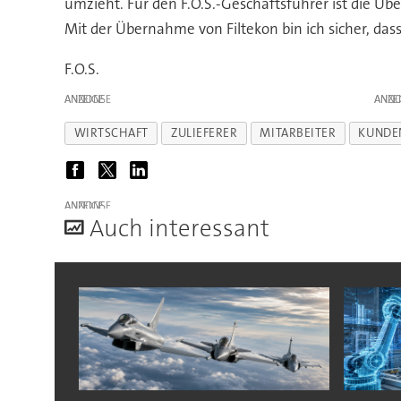
umzieht. Für den F.O.S.-Geschäftsführer ist die Ü
Mit der Übernahme von Filtekon bin ich sicher, das
F.O.S.
ANZEIGE
ANZE
WIRTSCHAFT
ZULIEFERER
MITARBEITER
KUNDE
ANZEIGE
A
uch interessant