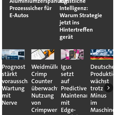
Aluminiumzerspanung:
Künstliche
Prozesssicher für
Intelligenz:
E-Autos
Warum Strategie
jetzt ins
Hintertreffen
gerät
Prognost
Weidmüller:
Igus
Deutsche
stärkt
Crimp
setzt
Produkti
vorausschauende
Counter
auf
wächst
Wartung
überwacht
Predictive
trotz
mit
Nutzung
Maintenance
Minus
Nerve
von
mit
im
Crimpwerkzeugen
Edge-
Maschin