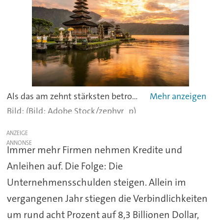
Als das am zehnt stärksten betroffene Land zählt Indonesien mit Unternehmensschulden in Höhe von 22,7 Prozent des BIP. Die Zahlen sind aus dem vierten Quartal 2019 - also noch vor der Coronakrise. -
(Bild: Adobe Stock/zephyr_p)
ANZEIGE
Immer mehr Firmen nehmen Kredite und
Anleihen auf. Die Folge: Die
Unternehmensschulden steigen. Allein im
vergangenen Jahr stiegen die Verbindlichkeiten
um rund acht Prozent auf 8,3 Billionen Dollar,