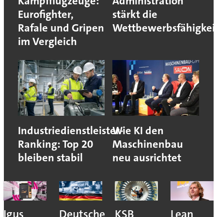
Kampfflugzeuge:
Administration
Eurofighter,
stärkt die
Rafale und Gripen
Wettbewerbsfähigkei
im Vergleich
Industriedienstleister-
Wie KI den
Ranking: Top 20
Maschinenbau
bleiben stabil
neu ausrichtet
Igus
Deutsche
KSB
Lean