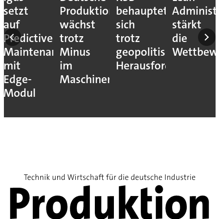
setzt
Produktion
behauptet
Administ
auf
wächst
sich
stärkt
Predictive
trotz
trotz
die
Maintenance
Minus
geopolitischer
Wettbewe
mit
im
Herausforderungen
Edge-
Maschinenbau
Modul