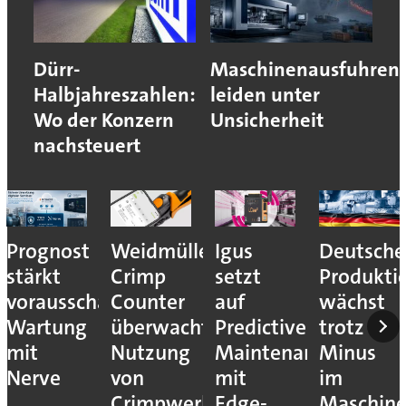
Dürr-
Maschinenausfuhren
Halbjahreszahlen:
leiden unter
Wo der Konzern
Unsicherheit
nachsteuert
Prognost
Weidmüller:
Igus
Deutsche
stärkt
Crimp
setzt
Produkti
vorausschauende
Counter
auf
wächst
Wartung
überwacht
Predictive
trotz
mit
Nutzung
Maintenance
Minus
Nerve
von
mit
im
Crimpwerkzeugen
Edge-
Maschin