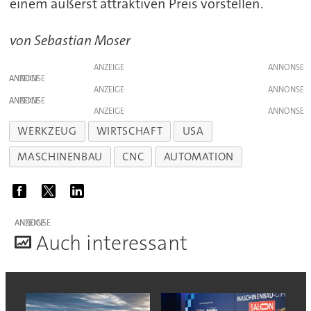
einem äußerst attraktiven Preis vorstellen.
von Sebastian Moser
ANZEIGE
ANZEIGE
ANZEIGE
ANZEIGE
ANZEIGE
WERKZEUG
WIRTSCHAFT
USA
MASCHINENBAU
CNC
AUTOMATION
ANZEIGE
A
uch interessant