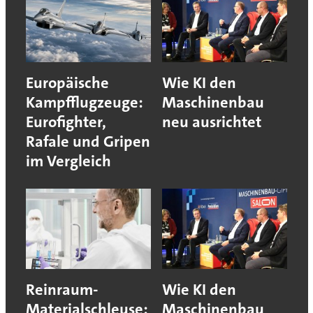
Europäische
Wie KI den
Kampfflugzeuge:
Maschinenbau
Eurofighter,
neu ausrichtet
Rafale und Gripen
im Vergleich
Reinraum-
Wie KI den
Materialschleuse:
Maschinenbau