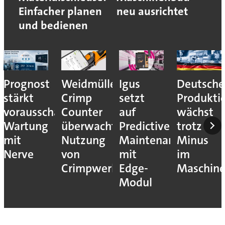
Einfacher planen
neu ausrichtet
und bedienen
Prognost
Weidmüller:
Igus
Deutsche
stärkt
Crimp
setzt
Produkti
vorausschauende
Counter
auf
wächst
Wartung
überwacht
Predictive
trotz
mit
Nutzung
Maintenance
Minus
Nerve
von
mit
im
Crimpwerkzeugen
Edge-
Maschin
Modul