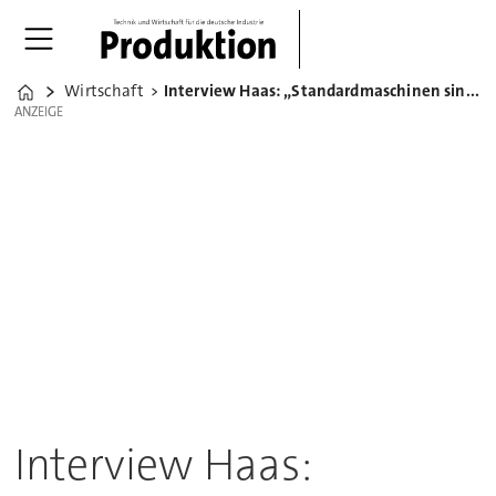
Wirtschaft
Interview Haas: „Standardmaschinen sind oft ausreichend“
Home
ANZEIGE
ANZEIGE
Interview Haas: