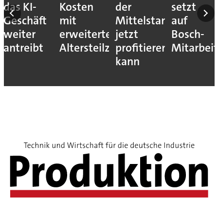
das KI-
Kosten
der
setzt
Geschäft
mit
Mittelstand
auf
weiter
erweitertem
jetzt
Bosch-
antreibt
Altersteilzeitprogramm
profitieren
Mitarbeit
kann