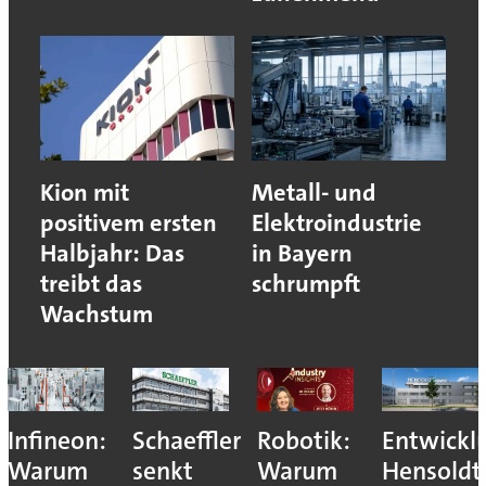
Kion mit
Metall- und
positivem ersten
Elektroindustrie
Halbjahr: Das
in Bayern
treibt das
schrumpft
Wachstum
Infineon:
Schaeffler
Robotik:
Entwickl
Warum
senkt
Warum
Hensoldt