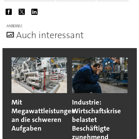
ANZEIGE
A
uch interessant
Mit
Industrie:
Megawattleistungen
Wirtschaftskrise
an die schweren
belastet
Aufgaben
Beschäftigte
zunehmend