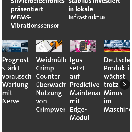
STMicroelectronics
Stabilus investiert
präsentiert
in lokale
MEMS-
Infrastruktur
Vibrationssensor
Prognost
Weidmüller:
Igus
Deutsche
stärkt
Crimp
setzt
Produkti
vorausschauende
Counter
auf
wächst
Wartung
überwacht
Predictive
trotz
mit
Nutzung
Maintenance
Minus
Nerve
von
mit
im
Crimpwerkzeugen
Edge-
Maschin
Modul