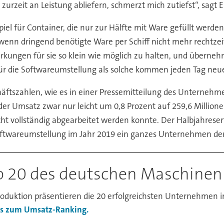
rzeit an Leistung abliefern, schmerzt mich zutiefst“, sagt Er
el für Container, die nur zur Hälfte mit Ware gefüllt werden 
 wenn dringend benötigte Ware per Schiff nicht mehr rechtz
irkungen für sie so klein wie möglich zu halten, und überne
n für die Softwareumstellung als solche kommen jeden Tag ne
chäftszahlen, wie es in einer Pressemitteilung des Unternehm
der Umsatz zwar nur leicht um 0,8 Prozent auf 259,6 Millione
 vollständig abgearbeitet werden konnte. Der Halbjahresert
e Softwareumstellung im Jahr 2019 ein ganzes Unternehmen d
p 20 des deutschen Maschine
uktion präsentieren die 20 erfolgreichsten Unternehmen 
es zum Umsatz-Ranking.