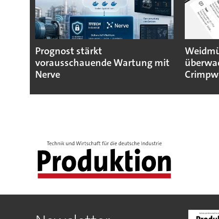
Prognost stärkt
Weidmül
vorausschauende Wartung mit
überwa
Nerve
Crimpw