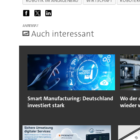
ROBOTIK IM ANLAGENBAU
WIRTSCHAFT
ROBOTER
ANZEIGE
A
uch interessant
Smart Manufacturing: Deutschland
Wo der 
investiert stark
wieder 