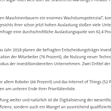
t den Maschinenbauern ein enormes Wachstumspotenzial“, komm
ngesichts ihrer schon jetzt hohen Auslastung stoßen viele Un
mfrage eine durchschnittliche Auslastungsquote von 92,4 P
as Jahr 2018 planen die befragten Entscheidungsträger Invest
kation der Mitarbeiter (76 Prozent), die Nutzung neuer Techn
okus der investitionsbereiten Unternehmen. Zwei Drittel der
or allem Roboter (66 Prozent) und das Internet of Things (52 
en am unteren Ende ihrer Prioritätenliste.
g weiter und natürlich ist die Digitalisierung der wesentlic
fizienz, sondern auch ein Mangel an ausreichend qualifizie