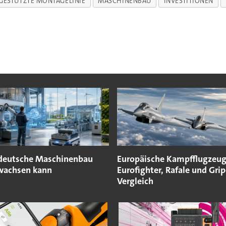
GESTÜTZTE MONTAGELINIE
MASCHINENBAU
INVESTITIONEN
deutsche Maschinenbau
Europäische Kampfflugzeug
wachsen kann
Eurofighter, Rafale und Gri
Vergleich