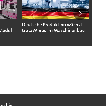
Deutsche Produktion wächst
KSB b
Modul
trotz Minus im Maschinenbau
geopo
Hera
archiv