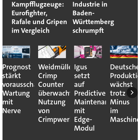
Kampfflugzeuge:
Industrie in
Eurofighter,
Baden-
Rafale und Gripen
Württemberg
im Vergleich
schrumpft
Prognost
Weidmüller:
Igus
Deutsche
stärkt
Crimp
setzt
Produkti
vorausschauende
Counter
auf
wächst
Wartung
überwacht
Predictive
trotz
mit
Nutzung
Maintenance
Minus
Nerve
von
mit
im
Crimpwerkzeugen
Edge-
Maschin
Modul