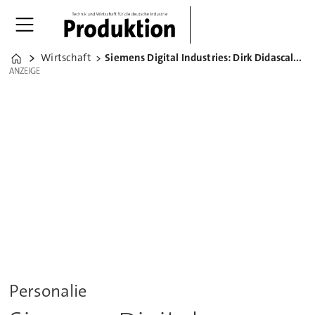
Wirtschaft
Siemens Digital Industries: Dirk Didascalou wird CTO
Home
ANZEIGE
ANZEIGE
Personalie