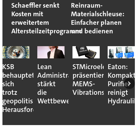
Schaeffler senkt
Reinraum-
Kosten mit
Materialschleuse:
erweitertem
Einfacher planen
Altersteilzeitprogramm
und bedienen
KSB
Lean
STMicroelectronics
Eaton:
behauptet
Administration
präsentiert
Kompakt
sich
stärkt
MEMS-
Purifier
trotz
die
Vibrationssensor
reinigt
geopolitischer
Wettbewerbsfähigkeit
Hydrauli
Herausforderungen