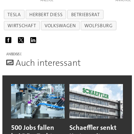
ANZEIGE
TESLA
HERBERT DIESS
BETRIEBSRAT
WIRTSCHAFT
VOLKSWAGEN
WOLFSBURG
ANZEIGE
A
uch interessant
500 Jobs fallen
Schaeffler senkt