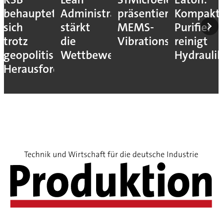
behauptet
Administration
präsentiert
Kompakt
sich
stärkt
MEMS-
Purifier
trotz
die
Vibrationssensor
reinigt
geopolitischer
Wettbewerbsfähigkeit
Hydrauli
Herausforderungen