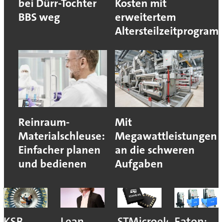
bei Dürr-Tochter
Kosten mit
BBS weg
erweitertem
Altersteilzeitprogra
Reinraum-
Mit
Materialschleuse:
Megawattleistungen
Einfacher planen
an die schweren
und bedienen
Aufgaben
KSB
Lean
STMicroelectronics
Eaton: